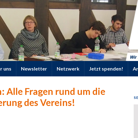
r uns
Newsletter
Netzwerk
Jetzt spenden!
Ar
: Alle Fragen rund um die
S
erung des Vereins!