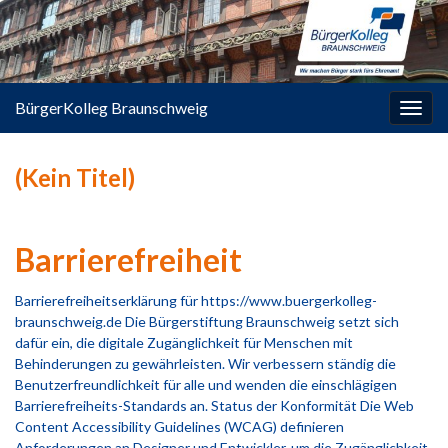
springen
BürgerKolleg Braunschweig
Navi
umsc
(Kein Titel)
Barrierefreiheit
Barrierefreiheitserklärung für https://www.buergerkolleg-
braunschweig.de Die Bürgerstiftung Braunschweig setzt sich
dafür ein, die digitale Zugänglichkeit für Menschen mit
Behinderungen zu gewährleisten. Wir verbessern ständig die
Benutzerfreundlichkeit für alle und wenden die einschlägigen
Barrierefreiheits-Standards an. Status der Konformität Die Web
Content Accessibility Guidelines (WCAG) definieren
Anforderungen an Designer und Entwickler, um die Zugänglichkeit