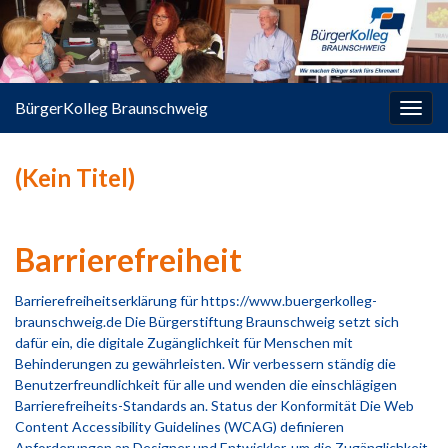
springen
BürgerKolleg Braunschweig
Navi
umsc
(Kein Titel)
Barrierefreiheit
Barrierefreiheitserklärung für https://www.buergerkolleg-
braunschweig.de Die Bürgerstiftung Braunschweig setzt sich
dafür ein, die digitale Zugänglichkeit für Menschen mit
Behinderungen zu gewährleisten. Wir verbessern ständig die
Benutzerfreundlichkeit für alle und wenden die einschlägigen
Barrierefreiheits-Standards an. Status der Konformität Die Web
Content Accessibility Guidelines (WCAG) definieren
Anforderungen an Designer und Entwickler, um die Zugänglichkeit