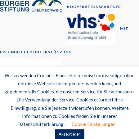
KOOPERATIONSPARTNER
MIT
FREUNDLICHER UNTERSTÜTZUNG
© 2014-2026
Wir verwenden Cookies. Einerseits technisch notwendige, ohne
die diese Webseite nicht genutzt werden kann, und
Newsletter
gegebenenfalls Cookies, die unseren Service für Sie verbessern.
Datenschutzerklärung
Die Verwendung der Service-Cookies erfordert Ihre
Barrierefreiheit
Einwilligung, die Sie jederzeit widerrufen können. Weitere
Impressum
Informationen zu Cookies finden Sie in unserer
Datenschutzerklärung.
Cookie Einstellungen
© 2026 BürgerKolleg Braunschweig.
Akzeptieren
Gemacht mit
von
Graphene Themes
.