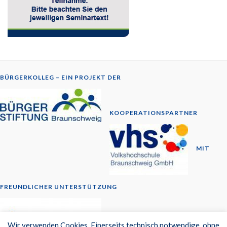
BÜRGERKOLLEG – EIN PROJEKT DER
KOOPERATIONSPARTNER
MIT
FREUNDLICHER UNTERSTÜTZUNG
© 2014-2026
Wir verwenden Cookies. Einerseits technisch notwendige, ohne