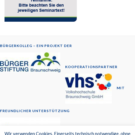
BÜRGERKOLLEG – EIN PROJEKT DER
KOOPERATIONSPARTNER
MIT
FREUNDLICHER UNTERSTÜTZUNG
© 2014-2026
Wir verwenden Cookies. Einerseits technisch notwendige, ohne