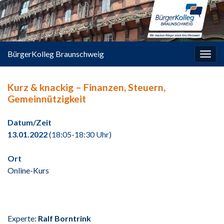
springen
BürgerKolleg Braunschweig
Navi
umsc
Kurz & knackig – Finanzen, Steuern,
Gemeinnützigkeit
Datum/Zeit
13.01.2022
(18:05-18:30 Uhr)
Ort
Online-Kurs
Experte:
Ralf Borntrink